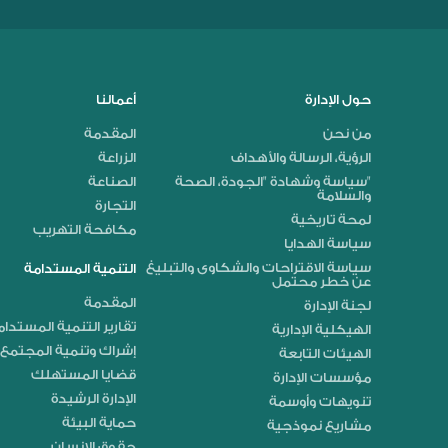
حول الإدارة
أعمالنا
من نحن
المقدمة
الرؤية، الرسالة والأهداف
الزراعة
"سياسة وشهادة "الجودة، الصحة
الصناعة
والسلامة
التجارة
لمحة تاريخية
مكافحة التهريب
سياسة الهدايا
سياسة الاقتراحات والشكاوى والتبليغ
التنمية المستدامة
عن خطر محتمل
المقدمة
لجنة الإدارة
تقارير التنمية المستدا
الهيكلية الإدارية
إشراك وتنمية المجتمع 
الهيئات التابعة
قضايا المستهلك
مؤسسات الإدارة
الإدارة الرشيدة
تنويهات وأوسمة
حماية البيئة
مشاريع نموذجية
حقوق الإنسان